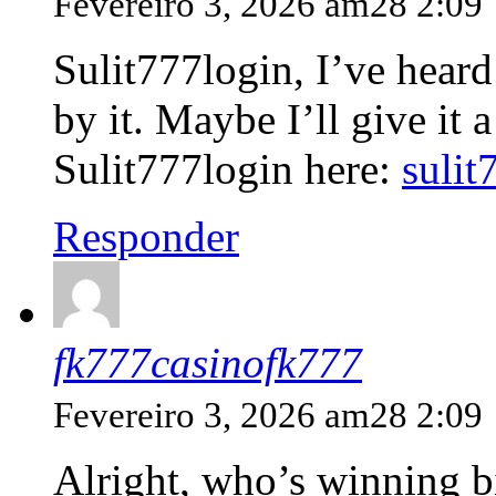
Fevereiro 3, 2026 am28 2:09
Sulit777login, I’ve hear
by it. Maybe I’ll give it 
Sulit777login here:
sulit
Responder
fk777casinofk777
Fevereiro 3, 2026 am28 2:09
Alright, who’s winning 