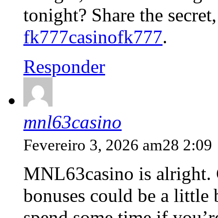
tonight? Share the secret
fk777casinofk777
.
Responder
mnl63casino
Fevereiro 3, 2026 am28 2:09
MNL63casino is alright. 
bonuses could be a little 
spend some time if you’re