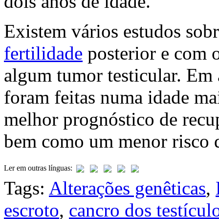
dois anos de idade.
Existem vários estudos sobr
fertilidade
posterior e com 
algum tumor testicular. Em 
foram feitas numa idade ma
melhor prognóstico de recup
bem como um menor risco d
Ler em outras línguas:
Tags:
Alterações genêticas
,
escroto
,
cancro dos testícul