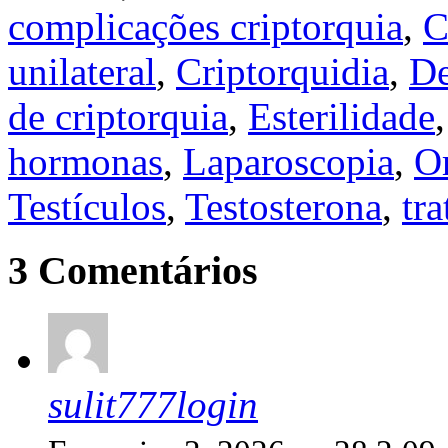
complicações criptorquia
,
C
unilateral
,
Criptorquidia
,
De
de criptorquia
,
Esterilidade
hormonas
,
Laparoscopia
,
O
Testículos
,
Testosterona
,
tr
3 Comentários
sulit777login