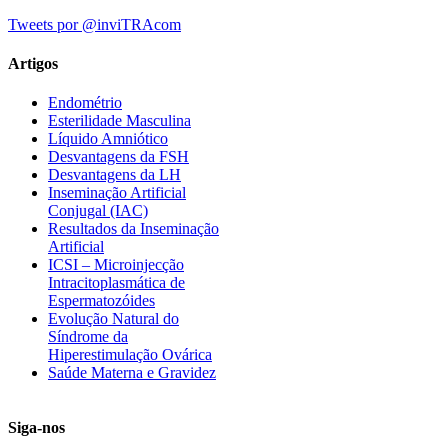
Tweets por @inviTRAcom
Artigos
Endométrio
Esterilidade Masculina
Líquido Amniótico
Desvantagens da FSH
Desvantagens da LH
Inseminação Artificial
Conjugal (IAC)
Resultados da Inseminação
Artificial
ICSI – Microinjecção
Intracitoplasmática de
Espermatozóides
Evolução Natural do
Síndrome da
Hiperestimulação Ovárica
Saúde Materna e Gravidez
Siga-nos