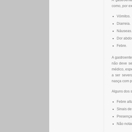
A gastroent
como, por e
Vómitos.
Diarreia.
Náuseas.
Dor abdo
Febre.
A gastroent
não deve se
médico, espe
a ser sever
nasça com p
Alguns dos s
Febre alt
Sinais de
Presença
Não nota