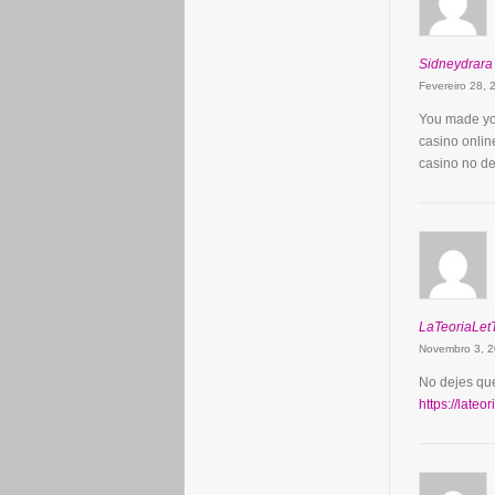
Sidneydrara
Fevereiro 28,
You made you
casino onli
casino no de
LaTeoriaLe
Novembro 3, 
No dejes que
https://lateo