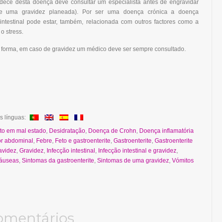
dece desta doença deve consultar um especialista antes de engravidar
e uma gravidez planeada). Por ser uma doença crónica a doença
 intestinal pode estar, também, relacionada com outros factores como a
o stress.
 forma, em caso de gravidez um médico deve ser sempre consultado.
s línguas:
to em mal estado
,
Desidratação
,
Doença de Crohn
,
Doença inflamatória
r abdominal
,
Febre
,
Feto e gastroenterite
,
Gastroenterite
,
Gastroenterite
avidez
,
Gravidez
,
Infecção intestinal
,
Infecção intestinal e gravidez
,
áuseas
,
Sintomas da gastroenterite
,
Sintomas de uma gravidez
,
Vómitos
omentários