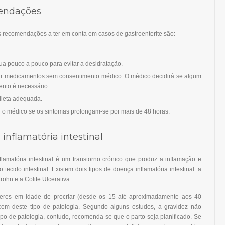
endações
 recomendações a ter em conta em casos de gastroenterite são:
.
a pouco a pouco para evitar a desidratação.
r medicamentos sem consentimento médico. O médico decidirá se algum
nto é necessário.
dieta adequada.
 o médico se os sintomas prolongam-se por mais de 48 horas.
inflamatória intestinal
lamatória intestinal é um transtorno crónico que produz a inflamação e
o tecido intestinal. Existem dois tipos de doença inflamatória intestinal: a
ohn e a Colite Ulcerativa.
eres em idade de procriar (desde os 15 até aproximadamente aos 40
em deste tipo de patologia. Segundo alguns estudos, a gravidez não
tipo de patologia, contudo, recomenda-se que o parto seja planificado. Se