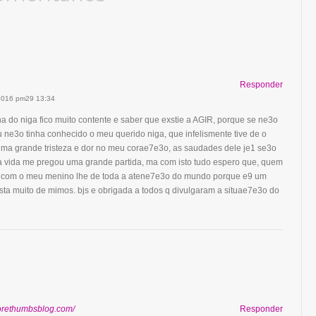
Responder
 2016 pm29 13:34
a do niga fico muito contente e saber que exstie a AGIR, porque se ne3o
u ne3o tinha conhecido o meu querido niga, que infelismente tive de o
uma grande tristeza e dor no meu corae7e3o, as saudades dele je1 se3o
a vida me pregou uma grande partida, ma com isto tudo espero que, quem
o com o meu menino lhe de toda a atene7e3o do mundo porque e9 um
ta muito de mimos. bjs e obrigada a todos q divulgaram a situae7e3o do
sorethumbsblog.com/
Responder