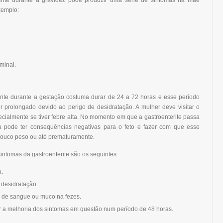
erite durante a gravidez pode produzir uma série de sintomas na mãe
xemplo:
minal.
erite durante a gestação costuma durar de 24 a 72 horas e esse período
r prolongado devido ao perigo de desidratação. A mulher deve visitar o
cialmente se tiver febre alta. No momento em que a gastroenterite passa
a pode ter consequências negativas para o feto e fazer com que esse
ouco peso ou até prematuramente.
intomas da gastroenterite são os seguintes:
a.
 desidratação.
 de sangue ou muco na fezes.
r a melhoria dos sintomas em questão num período de 48 horas.