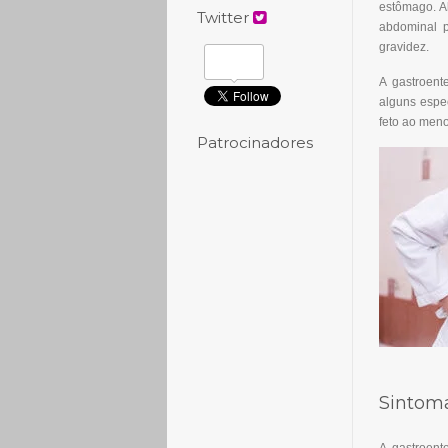
estômago. A
Twitter
abdominal p
gravidez.
A gastroent
alguns espe
feto ao meno
Patrocinadores
Sintom