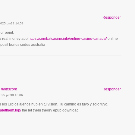
Responder
 2025 pm28 14:58
r point.
ne real money app
https://combatcasino.info/online-casino-canada/
online
posit bonus codes australia
tThemscorb
Responder
2025 pm30 16:06
 los juicios ajenos nublen tu vision. Tu camino es tuyo y solo tuyo.
rialetthem.top/
the let them theory epub download