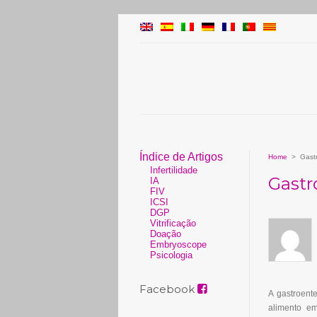
Índice de Artigos
Home
>
Gastr
Infertilidade
Gastr
IA
FIV
ICSI
DGP
Vitrificação
Doação
Embryoscope
Psicologia
Facebook
A gastroent
alimento e