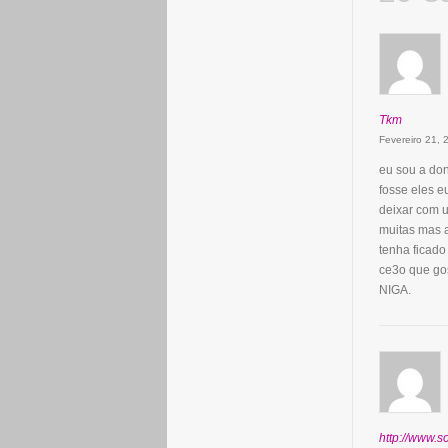
Tkm
Fevereiro 21,
eu sou a don
fosse eles e
deixar com 
muitas mas 
tenha ficad
ce3o que gos
NIGA.
http://www.