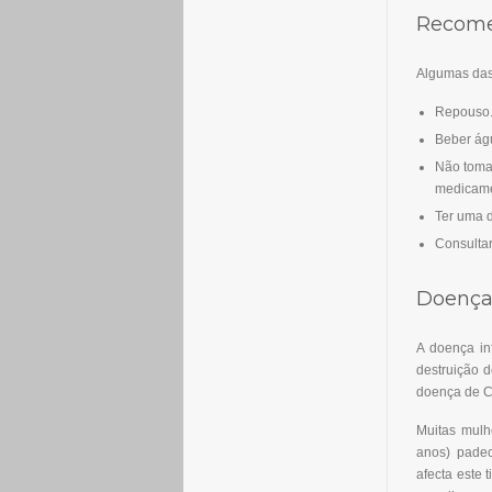
Recom
Algumas das
Repouso
Beber águ
Não toma
medicame
Ter uma 
Consultar
Doença 
A doença inf
destruição d
doença de Cr
Muitas mulh
anos) padec
afecta este 