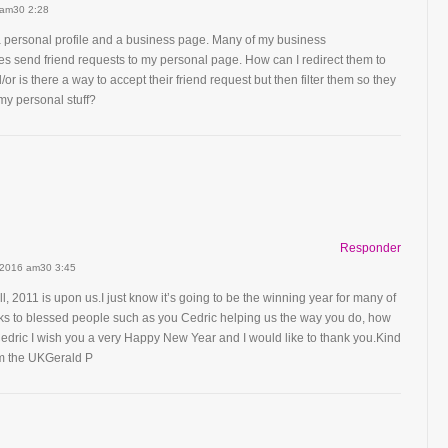
 am30 2:28
a personal profile and a business page. Many of my business
s send friend requests to my personal page. How can I redirect them to
r is there a way to accept their friend request but then filter them so they
 my personal stuff?
Responder
 2016 am30 3:45
, 2011 is upon us.I just know it’s going to be the winning year for many of
ks to blessed people such as you Cedric helping us the way you do, how
Cedric I wish you a very Happy New Year and I would like to thank you.Kind
m the UKGerald P