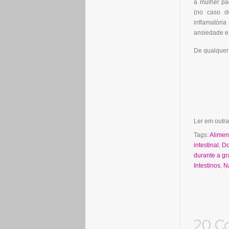
a mulher pa
(no caso d
inflamatória
ansiedade e 
De qualquer
Ler em outra
Tags:
Alimen
intestinal
,
Do
durante a gr
Intestinos
,
N
20 C