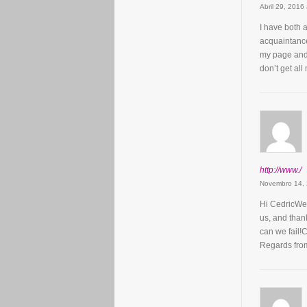
Abril 29, 2016
I have both 
acquaintance
my page and/o
don’t get all
http://www./
Novembro 14,
Hi CedricWell
us, and than
can we fail!
Regards fro