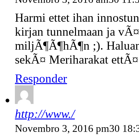
Harmi ettet ihan innostu
kirjan tunnelmaan ja vÃ¤
miljÃ¶Ã¶hÃ¶n ;). Halua
sekÃ¤ Meriharakat ettÃ¤ 
Responder
http://www./
Novembro 3, 2016 pm30 18: