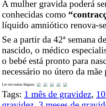
A mulher gravida poderá sen
conhecidas como
“contrac
líquido amniótico renova-se
Se a partir da 42ª semana d
nascido, o médico especiali
o bebé está pronto para nas
necessário no útero da mãe 
Ler em outras línguas:
Tags:
1 mês de gravidez
,
10
gravidez
,
3 meses de gravid