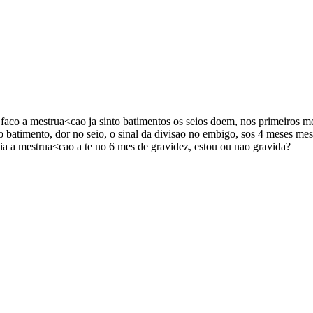
faco a mestrua<cao ja sinto batimentos os seios doem, nos primeiros me
 o batimento, dor no seio, o sinal da divisao no embigo, sos 4 meses m
sia a mestrua<cao a te no 6 mes de gravidez, estou ou nao gravida?