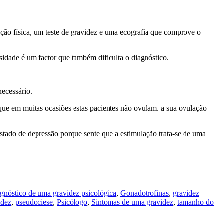
ação física, um teste de gravidez e uma ecografia que comprove o
idade é um factor que também dificulta o diagnóstico.
necessário.
 que em muitas ocasiões estas pacientes não ovulam, a sua ovulação
stado de depressão porque sente que a estimulação trata-se de uma
agnóstico de uma gravidez psicológica
,
Gonadotrofinas
,
gravidez
idez
,
pseudociese
,
Psicólogo
,
Sintomas de uma gravidez
,
tamanho do