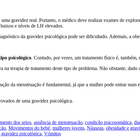
e uma gravidez real. Portanto, o médico deve realizar exames de explor
baixos e níveis de LH elevados.
gnóstico da gravidez psicológica pode ser dificultado. Ademais, a obes
tipo psicológico
. Contudo, por vezes, um tratamento físico é, também, 
ra na terapia de tratamento deste tipo de problema. Não obstante, dado
dução da menstruação é fundamental, já que a mulher pode entrar num e
rovados de uma gravidez psicológica.
mento dos seios
,
ausência de menstruação
,
condição psicosomática
,
di
ção
,
Movimentos do bebé
,
mulheres jovens
,
Náuseas
,
obesidade e grav
 gravidez psicológica
,
Vómitos