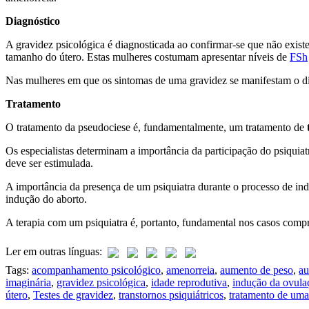
Diagnóstico
A gravidez psicológica é diagnosticada ao confirmar-se que não exist
tamanho do útero. Estas mulheres costumam apresentar níveis de
FSh
Nas mulheres em que os sintomas de uma gravidez se manifestam o dia
Tratamento
O tratamento da pseudociese é, fundamentalmente, um tratamento de
Os especialistas determinam a importância da participação do psiquiat
deve ser estimulada.
A importância da presença de um psiquiatra durante o processo de in
indução do aborto.
A terapia com um psiquiatra é, portanto, fundamental nos casos comp
Ler em outras línguas:
Tags:
acompanhamento psicológico
,
amenorreia
,
aumento de peso
,
au
imaginária
,
gravidez psicológica
,
idade reprodutiva
,
indução da ovula
útero
,
Testes de gravidez
,
transtornos psiquiátricos
,
tratamento de uma