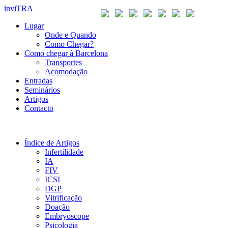
inviTRA
Lugar
Onde e Quando
Como Chegar?
Como chegar à Barcelona
Transportes
Acomodação
Entradas
Seminários
Artigos
Contacto
Índice de Artigos
Infertilidade
IA
FIV
ICSI
DGP
Vitrificação
Doação
Embryoscope
Psicologia