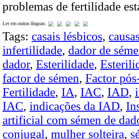
problemas de fertilidade est
Ler em outras línguas:
Tags:
casais lésbicos
,
causas
infertilidade
,
dador de sém
dador
,
Esterilidade
,
Esteril
factor de sémen
,
Factor pós-
Fertilidade
,
IA
,
IAC
,
IAD
,
IAC
,
indicações da IAD
,
In
artificial com sémen de dad
conjugal
,
mulher solteira
,
s