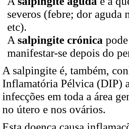
A
salpingite aguda
é a qu
severos (febre; dor aguda 
etc).
A
salpingite crónica
pode 
manifestar-se depois do p
A salpingite é, também, c
Inflamatória Pélvica (DIP) a
infecções em toda a área gen
no útero e nos ovários.
Esta doença causa inflamaçõ