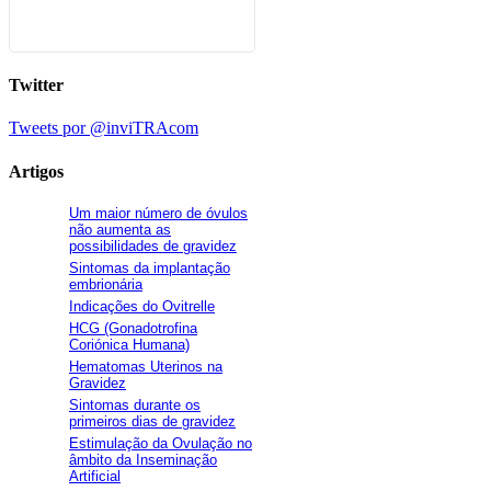
Twitter
Tweets por @inviTRAcom
Artigos
Um maior número de óvulos
não aumenta as
possibilidades de gravidez
Sintomas da implantação
embrionária
Indicações do Ovitrelle
HCG (Gonadotrofina
Coriónica Humana)
Hematomas Uterinos na
Gravidez
Sintomas durante os
primeiros dias de gravidez
Estimulação da Ovulação no
âmbito da Inseminação
Artificial