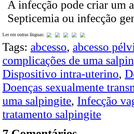
A infecção pode criar um 
Septicemia ou infecção gen
Ler em outras línguas:
Tags:
abcesso
,
abcesso pélv
complicações de uma salpin
Dispositivo intra-uterino
,
D
Doenças sexualmente transm
uma salpingite
,
Infecção va
tratamento salpingite
7 Comentários