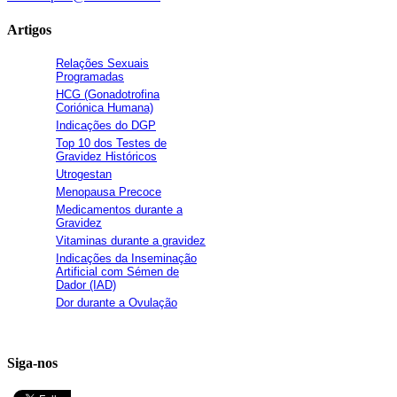
Artigos
Relações Sexuais
Programadas
HCG (Gonadotrofina
Coriónica Humana)
Indicações do DGP
Top 10 dos Testes de
Gravidez Históricos
Utrogestan
Menopausa Precoce
Medicamentos durante a
Gravidez
Vitaminas durante a gravidez
Indicações da Inseminação
Artificial com Sémen de
Dador (IAD)
Dor durante a Ovulação
Siga-nos