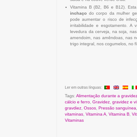
Vitamina B (B2, B6 e B12). Esta
inchaço
do corpo da mulher gest
pode aumentar o risco de infec
irritabilidade e esgotamento. A
levedura da cerveja, na soja, nas 
amendoim, nas amêndoas, nas noz
trigo integral, nos cogumelos, no 
Ler em outras línguas:
Tags:
Alimentação durante a gravide
cálcio e ferro
,
Gravidez
,
gravidez e v
gravdiez
,
Ossos
,
Pressão sanguínea
vitaminas
,
Vitamina A
,
Vitamina B
,
Vi
Vitaminas