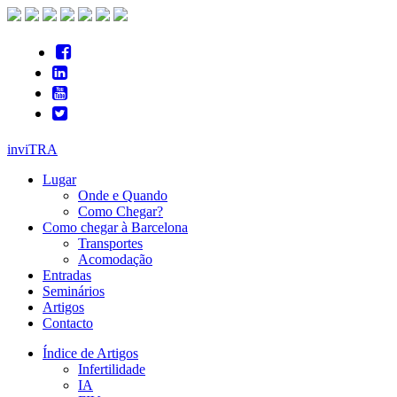
inviTRA
Lugar
Onde e Quando
Como Chegar?
Como chegar à Barcelona
Transportes
Acomodação
Entradas
Seminários
Artigos
Contacto
Índice de Artigos
Infertilidade
IA