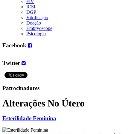
FIV
ICSI
DGP
Vitrificação
Doação
Embryoscope
Psicologia
Facebook
Twitter
Patrocinadores
Alterações No Útero
Esterilidade Feminina