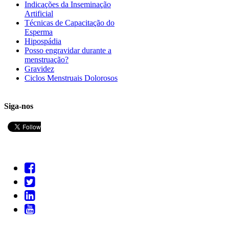
Indicações da Inseminação
Artificial
Técnicas de Capacitação do
Esperma
Hipospádia
Posso engravidar durante a
menstruação?
Gravidez
Ciclos Menstruais Dolorosos
Siga-nos