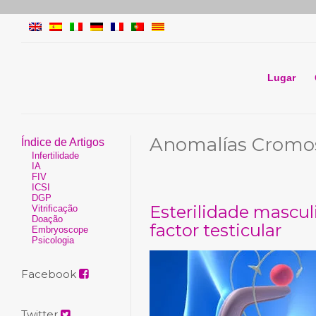
Lugar
Anomalías Cromo
Índice de Artigos
Infertilidade
IA
FIV
ICSI
DGP
Esterilidade mascu
Vitrificação
Doação
factor testicular
Embryoscope
Psicologia
Facebook
Twitter