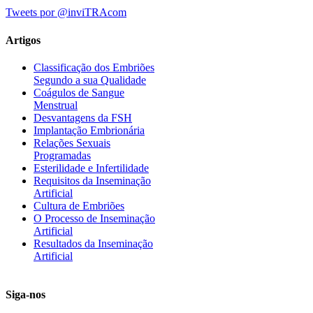
Tweets por @inviTRAcom
Artigos
Classificação dos Embriões
Segundo a sua Qualidade
Coágulos de Sangue
Menstrual
Desvantagens da FSH
Implantação Embrionária
Relações Sexuais
Programadas
Esterilidade e Infertilidade
Requisitos da Inseminação
Artificial
Cultura de Embriões
O Processo de Inseminação
Artificial
Resultados da Inseminação
Artificial
Siga-nos