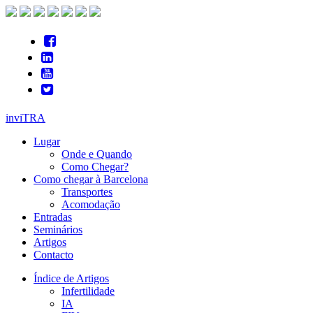
inviTRA
Lugar
Onde e Quando
Como Chegar?
Como chegar à Barcelona
Transportes
Acomodação
Entradas
Seminários
Artigos
Contacto
Índice de Artigos
Infertilidade
IA