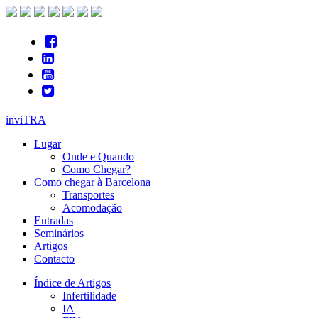
inviTRA
Lugar
Onde e Quando
Como Chegar?
Como chegar à Barcelona
Transportes
Acomodação
Entradas
Seminários
Artigos
Contacto
Índice de Artigos
Infertilidade
IA