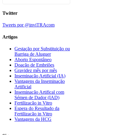
Twitter
Tweets por @inviTRAcom
Artigos
Gestação por Substituição ou
Barriga de Aluguer
Aborto Espontâneo
Doação de Embriões
Gravidez mês por mês
Inseminação Artificial (IA)
Vantagens da Inseminação
Artificial
Inseminação Artifical com
Sémen de Dador (IAD)
Fertilização in Vitro
Espera do Resultado da
Fertilização in Vitro
Vantagens da HCG