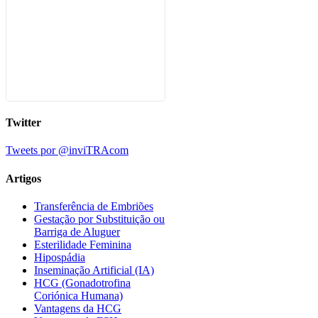
Twitter
Tweets por @inviTRAcom
Artigos
Transferência de Embriões
Gestação por Substituição ou
Barriga de Aluguer
Esterilidade Feminina
Hipospádia
Inseminação Artificial (IA)
HCG (Gonadotrofina
Coriónica Humana)
Vantagens da HCG