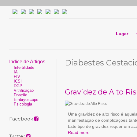
Lugar
Diabestes Gestaci
Índice de Artigos
Infertilidade
IA
FIV
ICSI
DGP
Gravidez de Alto Ri
Vitrificação
Doação
Embryoscope
Psicologia
Uma gravidez de alto risco é aquel
Facebook
manifestação de complicações tant
Este tipo de gravidez requer um 
Read more
Twitter