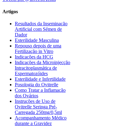
Artigos
Resultados da Inseminação
Artificial com Sémen de
Dador
Esterilidade Masculina
Repouso depois de uma
Fertilização in Vitro
Indicações da HCG
Indicações da Microinjecção
Intracitoplasmática de
Espermatozóides
Esterilidade e Infertilidade
Posologia do Ovitrelle
Como Tratar a Inflamação
dos Ovários
Instruções de Uso de
Ovitrelle Seringa Pré-
Carregada 250mg/0,5ml
Acompanhamento Médico
durante a Gravidez