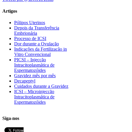
Artigos
Pólipos Uterinos
Depois da Transferência
Embrionária
Processo de ICSI
Dor durante a Ovulação
Indicações da Fertilização in
Vitro Convencional
PICSI – Injecção
Intracitoplasmática de
Espermatozóides
Gravidez mês por mês
Decapeptyl
Cuidados durante a Gravidez
ICSI – Microinjecção
Intracitoplasmática de
Espermatozóides
Siga-nos