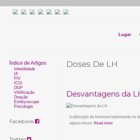
Lugar
Doses De LH
Índice de Artigos
Infertilidade
IA
FIV
ICSI
DGP
Desvantagens da L
Vitrificação
Doação
Embryoscope
Psicologia
A utilização da hormona luteinizante no 
Facebook
alguns riscos.
Read more
Twitter