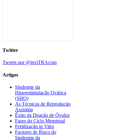
Twitter
Tweets por @inviTRAcom
Artigos
Síndrome da
Hiperestimulação Ovárica
(SHO)
As Técnicas de Reprodução
Assistida
Êxito da Doação de Óvulos
Fases do Ciclo Menstrual
Fertilização in Vitro
Factores de Risco do
Sindrome da