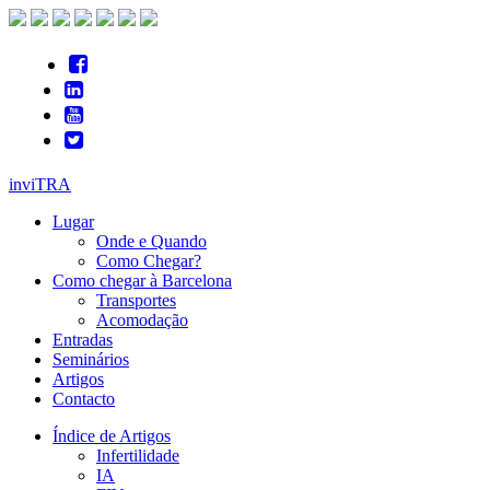
inviTRA
Lugar
Onde e Quando
Como Chegar?
Como chegar à Barcelona
Transportes
Acomodação
Entradas
Seminários
Artigos
Contacto
Índice de Artigos
Infertilidade
IA