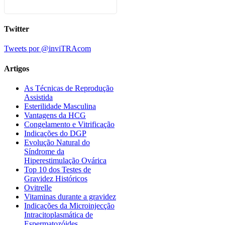
Twitter
Tweets por @inviTRAcom
Artigos
As Técnicas de Reprodução
Assistida
Esterilidade Masculina
Vantagens da HCG
Congelamento e Vitrificação
Indicações do DGP
Evolução Natural do
Síndrome da
Hiperestimulação Ovárica
Top 10 dos Testes de
Gravidez Históricos
Ovitrelle
Vitaminas durante a gravidez
Indicações da Microinjecção
Intracitoplasmática de
Espermatozóides