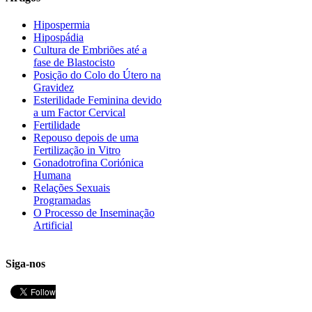
Hipospermia
Hipospádia
Cultura de Embriões até a
fase de Blastocisto
Posição do Colo do Útero na
Gravidez
Esterilidade Feminina devido
a um Factor Cervical
Fertilidade
Repouso depois de uma
Fertilização in Vitro
Gonadotrofina Coriónica
Humana
Relações Sexuais
Programadas
O Processo de Inseminação
Artificial
Siga-nos