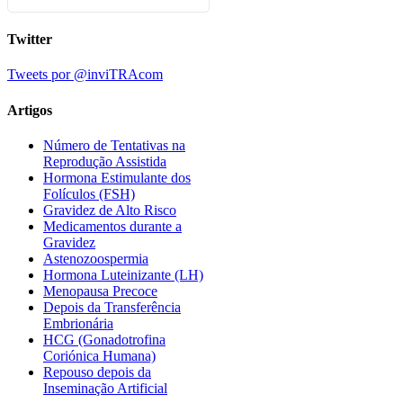
Twitter
Tweets por @inviTRAcom
Artigos
Número de Tentativas na
Reprodução Assistida
Hormona Estimulante dos
Folículos (FSH)
Gravidez de Alto Risco
Medicamentos durante a
Gravidez
Astenozoospermia
Hormona Luteinizante (LH)
Menopausa Precoce
Depois da Transferência
Embrionária
HCG (Gonadotrofina
Coriónica Humana)
Repouso depois da
Inseminação Artificial