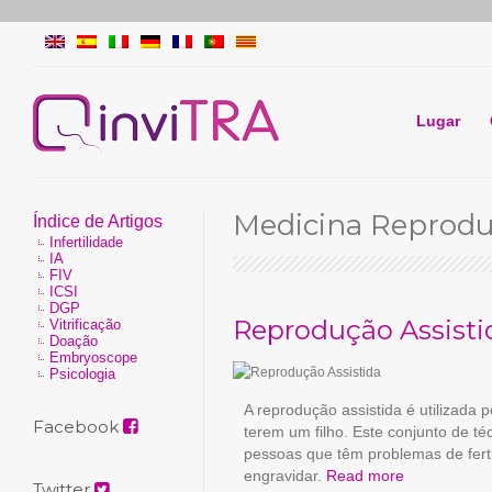
Lugar
Medicina Reprodu
Índice de Artigos
Infertilidade
IA
FIV
ICSI
DGP
Reprodução Assisti
Vitrificação
Doação
Embryoscope
Psicologia
A reprodução assistida é utilizada 
Facebook
terem um filho. Este conjunto de té
pessoas que têm problemas de fert
engravidar.
Read more
Twitter