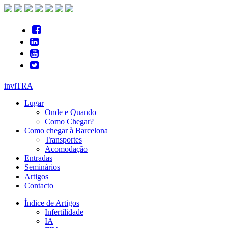
inviTRA
Lugar
Onde e Quando
Como Chegar?
Como chegar à Barcelona
Transportes
Acomodação
Entradas
Seminários
Artigos
Contacto
Índice de Artigos
Infertilidade
IA