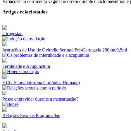
Variações no corrimento vaginal ocorrem durante o ciclo mesntrual e 
Artigos relacionados
Utrogestan
Instruções de Uso de Ovitrelle Seringa Pré-Carregada 250mg/0,5ml
Fertilidade e Acupunctura
HCG (Gonadotrofina Coriónica Humana)
Posso engravidar durante a menstruação?
Relações Sexuais Programadas