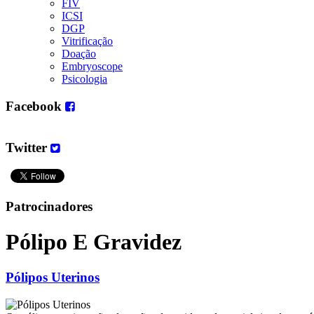
FIV
ICSI
DGP
Vitrificação
Doação
Embryoscope
Psicologia
Facebook
Twitter
Patrocinadores
Pólipo E Gravidez
Pólipos Uterinos