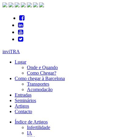
inviTRA
Lugar
Onde e Quando
Como Chegar?
Como chegar à Barcelona
Transportes
Acomodação
Entradas
Seminários
Artigos
Contacto
Índice de Artigos
Infertilidade
IA