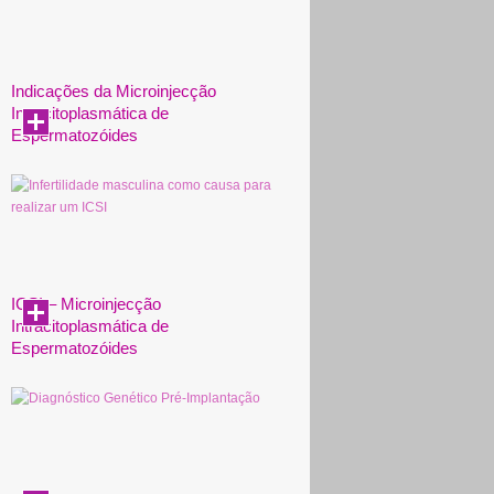
Indicações da Microinjecção
Intracitoplasmática de
Espermatozóides
ICSI – Microinjecção
Intracitoplasmática de
Espermatozóides