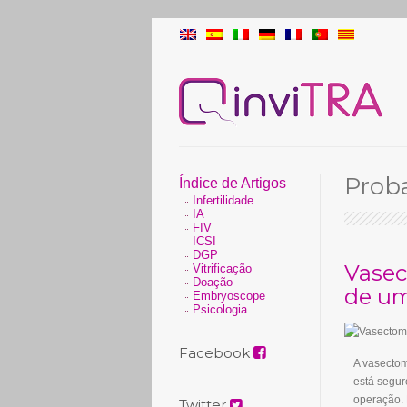
Proba
Índice de Artigos
Infertilidade
IA
FIV
ICSI
DGP
Vasec
Vitrificação
Doação
de um
Embryoscope
Psicologia
Facebook
A vasecto
está segur
operação.
Twitter