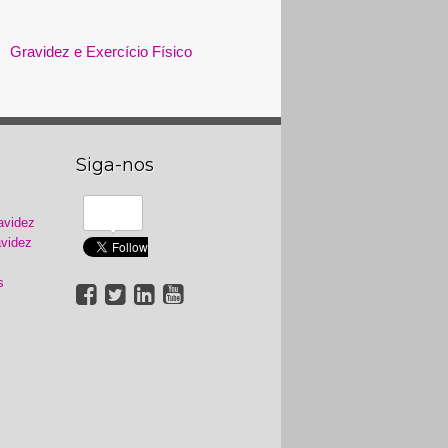
Gravidez e Exercício Físico
Siga-nos
avidez
videz
s