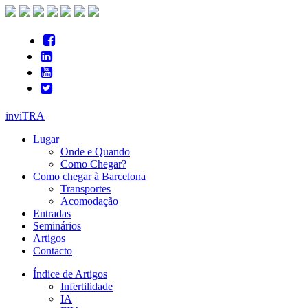
inviTRA
Lugar
Onde e Quando
Como Chegar?
Como chegar à Barcelona
Transportes
Acomodação
Entradas
Seminários
Artigos
Contacto
Índice de Artigos
Infertilidade
IA