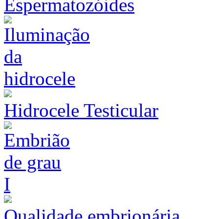
Espermatozóides
Hidrocele Testicular
Qualidade embrionária