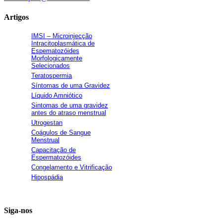
Artigos
IMSI – Microinjecção
Intracitoplasmática de
Espematozóides
Morfologicamente
Selecionados
Teratospermia
Síntomas de uma Gravidez
Líquido Amniótico
Sintomas de uma gravidez
antes do atraso menstrual
Utrogestan
Coágulos de Sangue
Menstrual
Capacitação de
Espermatozóides
Congelamento e Vitrificação
Hipospádia
Siga-nos