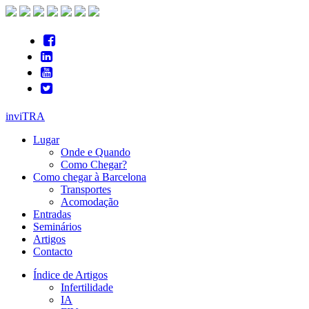
inviTRA
Lugar
Onde e Quando
Como Chegar?
Como chegar à Barcelona
Transportes
Acomodação
Entradas
Seminários
Artigos
Contacto
Índice de Artigos
Infertilidade
IA