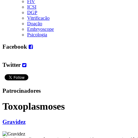
FIV
ICSI
DGP
Vitrificação
Doação
Embryoscope
Psicologia
Facebook
Twitter
Patrocinadores
Toxoplasmoses
Gravidez