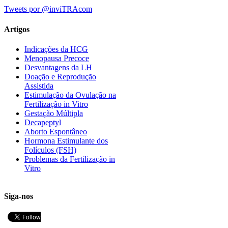
Tweets por @inviTRAcom
Artigos
Indicações da HCG
Menopausa Precoce
Desvantagens da LH
Doação e Reprodução
Assistida
Estimulação da Ovulação na
Fertilização in Vitro
Gestação Múltipla
Decapeptyl
Aborto Espontâneo
Hormona Estimulante dos
Folículos (FSH)
Problemas da Fertilização in
Vitro
Siga-nos