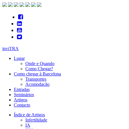
inviTRA
Lugar
Onde e Quando
Como Chegar?
Como chegar à Barcelona
Transportes
Acomodação
Entradas
Seminários
Artigos
Contacto
Índice de Artigos
Infertilidade
IA