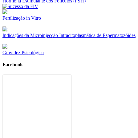
Hormona Estimulante dos Folículos (FSH)
Fertilização in Vitro
Indicações da Microinjecção Intracitoplasmática de Espermatozóides
Gravidez Psicológica
Facebook