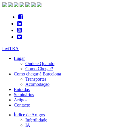
inviTRA
Lugar
Onde e Quando
Como Chegar?
Como chegar à Barcelona
Transportes
Acomodação
Entradas
Seminários
Artigos
Contacto
Índice de Artigos
Infertilidade
IA