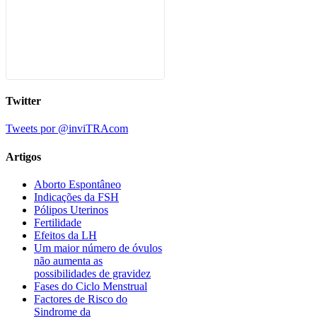
Twitter
Tweets por @inviTRAcom
Artigos
Aborto Espontâneo
Indicações da FSH
Pólipos Uterinos
Fertilidade
Efeitos da LH
Um maior número de óvulos
não aumenta as
possibilidades de gravidez
Fases do Ciclo Menstrual
Factores de Risco do
Sindrome da