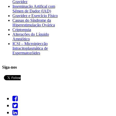
Gravidez
Inseminação Artifical com
Sémen de Dador (IAD)
Gravidez e Exercício Físico
Causas do Síndrome da
Hiperestimulação Ovárica
Criptorquia
Alterações do Líquido
Amniótico
ICSI – Microinjecção
Intracitoplasmática de
Espermatozóides
Siga-nos