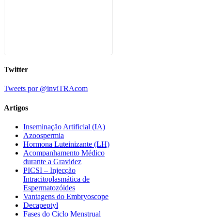
Twitter
Tweets por @inviTRAcom
Artigos
Inseminação Artificial (IA)
Azoospermia
Hormona Luteinizante (LH)
Acompanhamento Médico
durante a Gravidez
PICSI – Injecção
Intracitoplasmática de
Espermatozóides
Vantagens do Embryoscope
Decapeptyl
Fases do Ciclo Menstrual