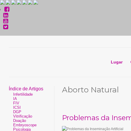
Lugar
Aborto Natural
Índice de Artigos
Infertilidade
IA
FIV
ICSI
DGP
Problemas da Insemi
Vitrificação
Doação
Embryoscope
Psicologia