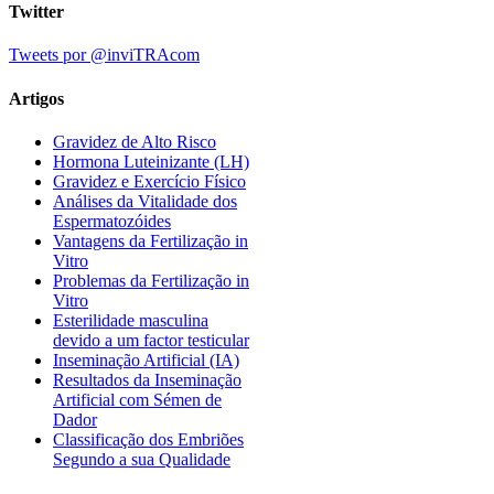
Twitter
Tweets por @inviTRAcom
Artigos
Gravidez de Alto Risco
Hormona Luteinizante (LH)
Gravidez e Exercício Físico
Análises da Vitalidade dos
Espermatozóides
Vantagens da Fertilização in
Vitro
Problemas da Fertilização in
Vitro
Esterilidade masculina
devido a um factor testicular
Inseminação Artificial (IA)
Resultados da Inseminação
Artificial com Sémen de
Dador
Classificação dos Embriões
Segundo a sua Qualidade