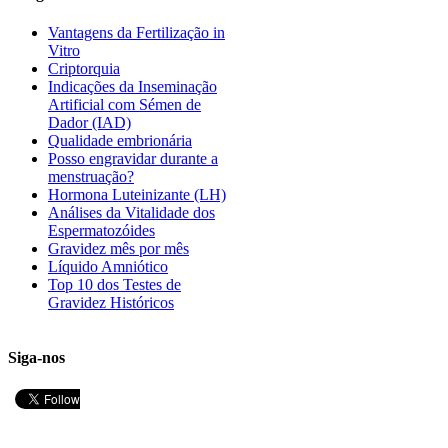
Vantagens da Fertilização in
Vitro
Criptorquia
Indicações da Inseminação
Artificial com Sémen de
Dador (IAD)
Qualidade embrionária
Posso engravidar durante a
menstruação?
Hormona Luteinizante (LH)
Análises da Vitalidade dos
Espermatozóides
Gravidez mês por mês
Líquido Amniótico
Top 10 dos Testes de
Gravidez Históricos
Siga-nos