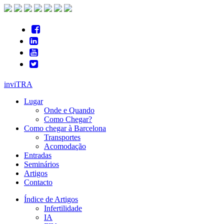
inviTRA
Lugar
Onde e Quando
Como Chegar?
Como chegar à Barcelona
Transportes
Acomodação
Entradas
Seminários
Artigos
Contacto
Índice de Artigos
Infertilidade
IA