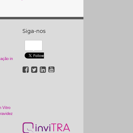
Siga-nos
zação in
n Vitro
ravidez