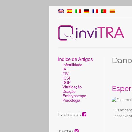
Dano
Índice de Artigos
Infertilidade
IA
FIV
ICSI
DGP
Esper
Vitrificação
Doação
Embryoscope
Psicologia
Os oxidant
Facebook
desenvolv
Twitter