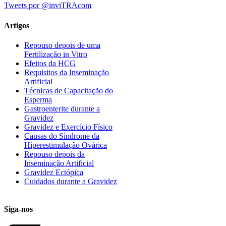
Tweets por @inviTRAcom
Artigos
Repouso depois de uma
Fertilização in Vitro
Efeitos da HCG
Requisitos da Inseminação
Artificial
Técnicas de Capacitação do
Esperma
Gastroenterite durante a
Gravidez
Gravidez e Exercício Físico
Causas do Síndrome da
Hiperestimulação Ovárica
Repouso depois da
Inseminação Artificial
Gravidez Ectópica
Cuidados durante a Gravidez
Siga-nos