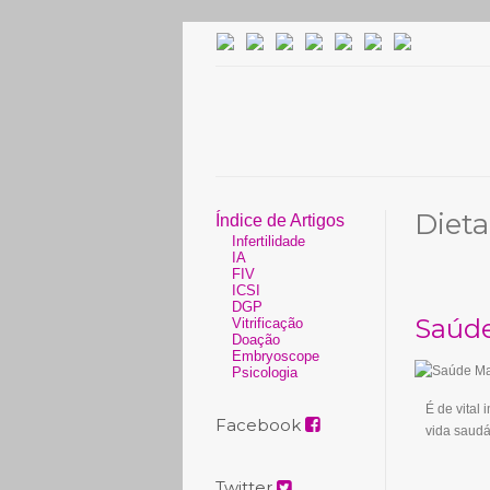
Dieta
Índice de Artigos
Infertilidade
IA
FIV
ICSI
DGP
Saúde
Vitrificação
Doação
Embryoscope
Psicologia
É de vital
Facebook
vida saudá
Twitter