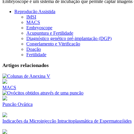
Embryoscope é um sistema de incubação que permite captar imagens d
Reprodução Assistida
IMSI
MACS
Embryoscope
Acupuntura e Fertilidade
Diagnóstico genético pré-implantação (DGP)
Congelamento e Vitrificação
Doação
Fertilidade
Artigos relacionados
MACS
Punção Ovárica
Indicações da Microinjecção Intracitoplasmática de Espermatozóides