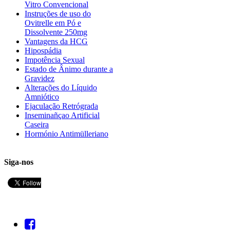
Vitro Convencional
Instruções de uso do
Ovitrelle em Pó e
Dissolvente 250mg
Vantagens da HCG
Hipospádia
Impotência Sexual
Estado de Ânimo durante a
Gravidez
Alterações do Líquido
Amniótico
Ejaculação Retrógrada
Inseminañçao Artificial
Caseira
Hormónio Antimülleriano
Siga-nos