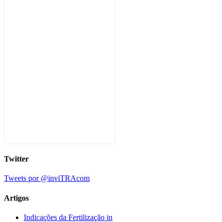
Twitter
Tweets por @inviTRAcom
Artigos
Indicações da Fertilização in