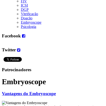
FIV
ICSI
DGP
Vitrificação
Doação
Embryoscope
Psicologia
Facebook
Twitter
Patrocinadores
Embryoscope
Vantagens do Embryoscope