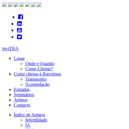
inviTRA
Lugar
Onde e Quando
Como Chegar?
Como chegar à Barcelona
Transportes
Acomodação
Entradas
Seminários
Artigos
Contacto
Índice de Artigos
Infertilidade
IA