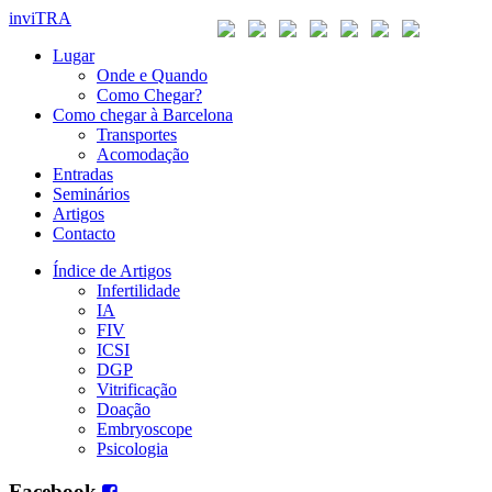
inviTRA
Lugar
Onde e Quando
Como Chegar?
Como chegar à Barcelona
Transportes
Acomodação
Entradas
Seminários
Artigos
Contacto
Índice de Artigos
Infertilidade
IA
FIV
ICSI
DGP
Vitrificação
Doação
Embryoscope
Psicologia
Facebook