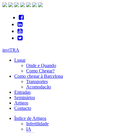
inviTRA
Lugar
Onde e Quando
Como Chegar?
Como chegar à Barcelona
Transportes
Acomodação
Entradas
Seminários
Artigos
Contacto
Índice de Artigos
Infertilidade
IA