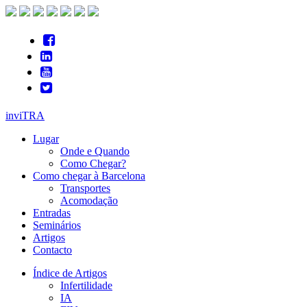
inviTRA
Lugar
Onde e Quando
Como Chegar?
Como chegar à Barcelona
Transportes
Acomodação
Entradas
Seminários
Artigos
Contacto
Índice de Artigos
Infertilidade
IA