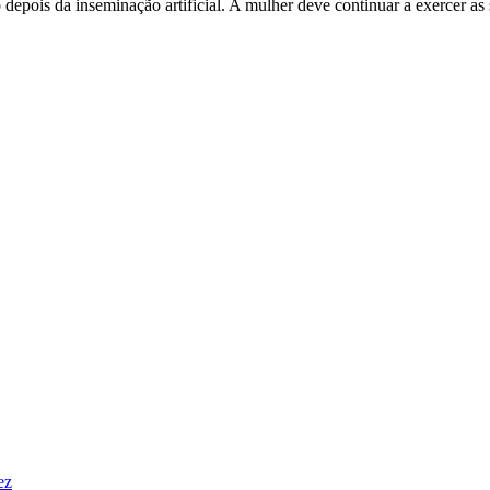
pois da inseminação artificial. A mulher deve continuar a exercer as s
ez