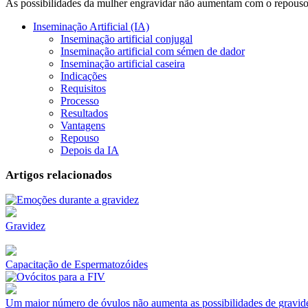
As possibilidades da mulher engravidar não aumentam com o repouso de
Inseminação Artificial (IA)
Inseminação artificial conjugal
Inseminação artificial com sémen de dador
Inseminação artificial caseira
Indicações
Requisitos
Processo
Resultados
Vantagens
Repouso
Depois da IA
Artigos relacionados
Gravidez
Capacitação de Espermatozóides
Um maior número de óvulos não aumenta as possibilidades de gravid