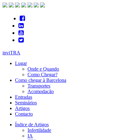
inviTRA
Lugar
Onde e Quando
Como Chegar?
Como chegar à Barcelona
Transportes
Acomodação
Entradas
Seminários
Artigos
Contacto
Índice de Artigos
Infertilidade
IA