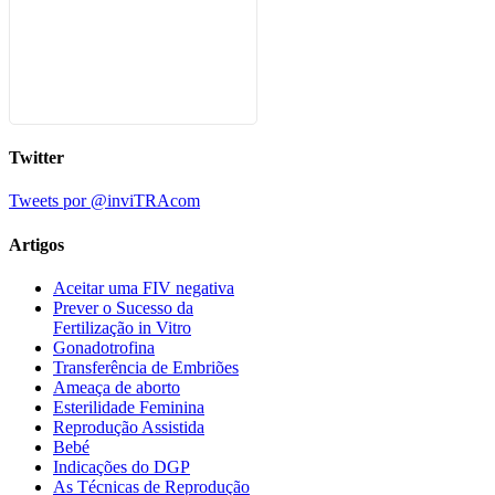
Twitter
Tweets por @inviTRAcom
Artigos
Aceitar uma FIV negativa
Prever o Sucesso da
Fertilização in Vitro
Gonadotrofina
Transferência de Embriões
Ameaça de aborto
Esterilidade Feminina
Reprodução Assistida
Bebé
Indicações do DGP
As Técnicas de Reprodução