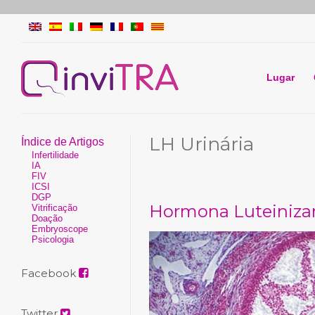
Lugar
LH Urinária
Índice de Artigos
Infertilidade
IA
FIV
ICSI
DGP
Hormona Luteinizan
Vitrificação
Doação
Embryoscope
Psicologia
Facebook
Twitter