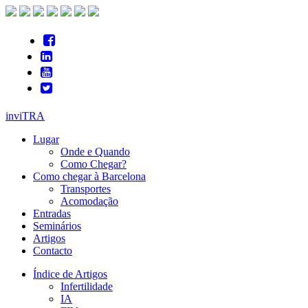
inviTRA
Lugar
Onde e Quando
Como Chegar?
Como chegar à Barcelona
Transportes
Acomodação
Entradas
Seminários
Artigos
Contacto
Índice de Artigos
Infertilidade
IA