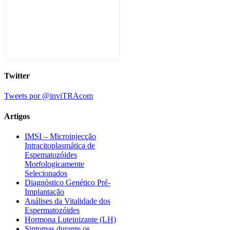
Twitter
Tweets por @inviTRAcom
Artigos
IMSI – Microinjecção
Intracitoplasmática de
Espematozóides
Morfologicamente
Selecionados
Diagnóstico Genético Pré-
Implantação
Análises da Vitalidade dos
Espermatozóides
Hormona Luteinizante (LH)
Sintomas durante os